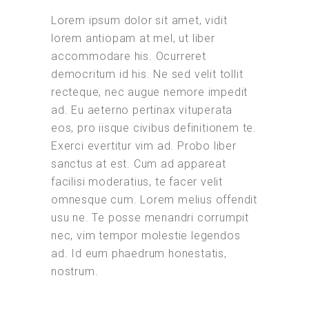
Lorem ipsum dolor sit amet, vidit
lorem antiopam at mel, ut liber
accommodare his. Ocurreret
democritum id his. Ne sed velit tollit
recteque, nec augue nemore impedit
ad. Eu aeterno pertinax vituperata
eos, pro iisque civibus definitionem te.
Exerci evertitur vim ad. Probo liber
sanctus at est. Cum ad appareat
facilisi moderatius, te facer velit
omnesque cum. Lorem melius offendit
usu ne. Te posse menandri corrumpit
nec, vim tempor molestie legendos
ad. Id eum phaedrum honestatis,
nostrum.