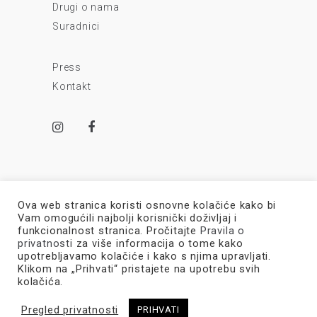
Drugi o nama
Suradnici
Press
Kontakt
Ova web stranica koristi osnovne kolačiće kako bi
Vam omogućili najbolji korisnički doživljaj i
funkcionalnost stranica. Pročitajte
Pravila o
privatnosti
za više informacija o tome kako
Made with
Seventy Two Studio.
Design by
upotrebljavamo kolačiće i kako s njima upravljati.
Mikado.
Politika Privatnosti
|
Izjava o kolačićima
Klikom na „Prihvati“ pristajete na upotrebu svih
kolačića.
Pregled privatnosti
PRIHVATI